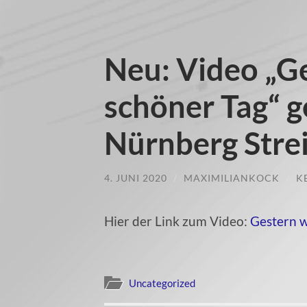
Neu: Video „G
schöner Tag“ g
Nürnberg Stre
4. JUNI 2020
/
MAXIMILIANKOCK
/
K
Hier der Link zum Video:
Gestern w
Uncategorized