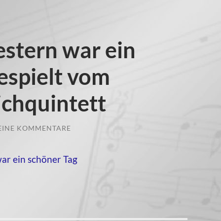
estern war ein
espielt vom
ichquintett
EINE KOMMENTARE
ar ein schöner Tag