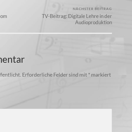
NÄCHSTER BEITRAG
 vom
TV-Beitrag: Digitale Lehre in der
Audioproduktion
mentar
fentlicht.
Erforderliche Felder sind mit
*
markiert