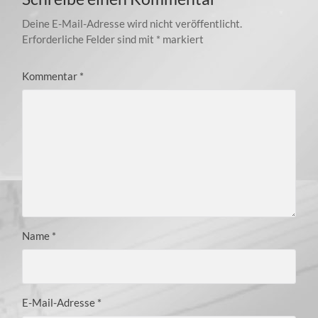
Deine E-Mail-Adresse wird nicht veröffentlicht.
Erforderliche Felder sind mit
*
markiert
Kommentar
*
Name
*
E-Mail-Adresse
*